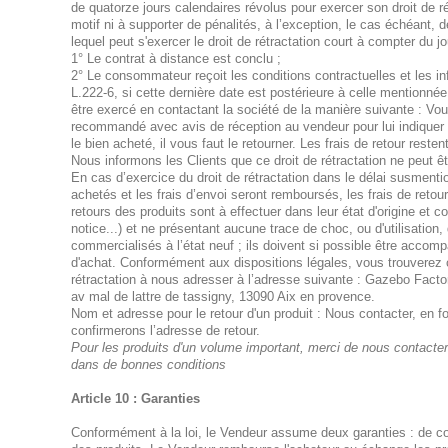
de quatorze jours calendaires révolus pour exercer son droit de rét
motif ni à supporter de pénalités, à l’exception, le cas échéant, d
lequel peut s'exercer le droit de rétractation court à compter du jo
1° Le contrat à distance est conclu ;
2° Le consommateur reçoit les conditions contractuelles et les in
L.222-6, si cette dernière date est postérieure à celle mentionnée 
être exercé en contactant la société de la manière suivante : Vo
recommandé avec avis de réception au vendeur pour lui indiquer 
le bien acheté, il vous faut le retourner. Les frais de retour resten
Nous informons les Clients que ce droit de rétractation ne peut ê
En cas d’exercice du droit de rétractation dans le délai susmentio
achetés et les frais d’envoi seront remboursés, les frais de retour
retours des produits sont à effectuer dans leur état d'origine et 
notice...) et ne présentant aucune trace de choc, ou d'utilisation, 
commercialisés à l’état neuf ; ils doivent si possible être accomp
d'achat. Conformément aux dispositions légales, vous trouverez c
rétractation à nous adresser à l’adresse suivante : Gazebo Factory
av mal de lattre de tassigny, 13090 Aix en provence.
Nom et adresse pour le retour d'un produit : Nous contacter, en f
confirmerons l’adresse de retour.
Pour les produits d'un volume important, merci de nous contacter 
dans de bonnes conditions
Article 10 : Garanties
Conformément à la loi, le Vendeur assume deux garanties : de co