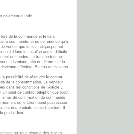
et paiement du prix.
e lors de la commande et le délai
on de la commande, et ne commence qu’à
e vérifier que le lieu indiqué permet
onnes). Dans le cas d'un accès difficile
eront demandés. Le transporteur se
vant la livraison, afin de déterminer la
le devienne effective. En cas de livraison
 la possibilité de résoudre le contrat
 Code de la consommation. Le Vendeur
s dans les conditions de l’Article L
 un point de contact téléphonique (coût
ns l’email de confirmation de commande
au moment où le Client pend possession
nt des produits lui est transféré. Il
e produit livré.
ponibles ou sous réserve des stocks