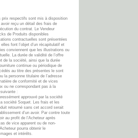
 prix respectifs sont mis à disposition
 avoir reçu un détail des frais de
exécution du contrat. Le Vendeur
cks de Produits disponibles
mations contractuelles sont présentées
lles font l’objet d’un récapitulatif et
ies conviennent que les illustrations ou
uelle. La durée de validité de l’offre
et de la société, ainsi que la durée
ourniture continue ou périodique de
ncédés au titre des présentes le sont
 la personne titulaire de l’adresse
tière de conformité et de vices
x ou ne correspondant pas à la
suivante :
pressément approuvé par la société
la société Soquet. Les frais et les
oduit retourné sans cet accord serait
tablissement d’un avoir. Par contre toute
oir au profit de l’Acheteur après
u cas de vice apparent ou de non-
Acheteur pourra obtenir le
mmages et intérêts.