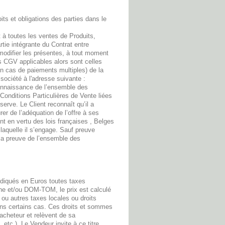
ts et obligations des parties dans le
à toutes les ventes de Produits,
rtie intégrante du Contrat entre
 modifier les présentes, à tout moment
es CGV applicables alors sont celles
en cas de paiements multiples) de la
ociété à l'adresse suivante :
 connaissance de l’ensemble des
onditions Particulières de Vente liées
serve. Le Client reconnaît qu’il a
er de l’adéquation de l’offre à ses
nt en vertu des lois françaises , Belges
laquelle il s’engage. Sauf preuve
t la preuve de l’ensemble des
indiqués en Euros toutes taxes
ne et/ou DOM-TOM, le prix est calculé
ou autres taxes locales ou droits
dans certains cas. Ces droits et sommes
'acheteur et relèvent de sa
etc.). Le Vendeur invite à ce titre