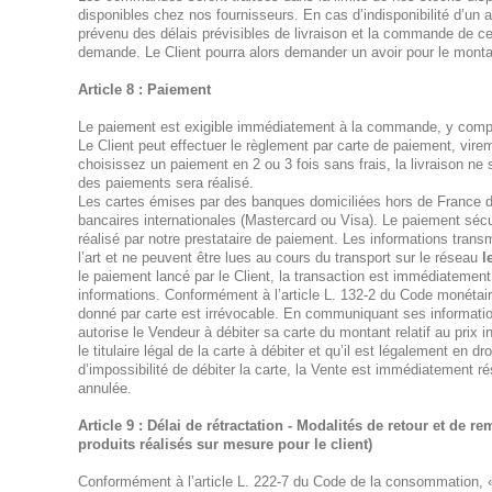
disponibles chez nos fournisseurs. En cas d’indisponibilité d’un
prévenu des délais prévisibles de livraison et la commande de cet
demande. Le Client pourra alors demander un avoir pour le monta
Article 8 : Paiement
Le paiement est exigible immédiatement à la commande, y comp
Le Client peut effectuer le règlement par carte de paiement, vir
choisissez un paiement en 2 ou 3 fois sans frais, la livraison ne s
des paiements sera réalisé.
Les cartes émises par des banques domiciliées hors de France do
bancaires internationales (Mastercard ou Visa). Le paiement sécu
réalisé par notre prestataire de paiement. Les informations trans
l’art et ne peuvent être lues au cours du transport sur le réseau
l
le paiement lancé par le Client, la transaction est immédiatement
informations. Conformément à l’article L. 132-2 du Code monétair
donné par carte est irrévocable. En communiquant ses information
autorise le Vendeur à débiter sa carte du montant relatif au prix i
le titulaire légal de la carte à débiter et qu’il est légalement en dr
d’impossibilité de débiter la carte, la Vente est immédiatement r
annulée.
Article 9 : Délai de rétractation - Modalités de retour et de
produits réalisés sur mesure pour le client)
Conformément à l’article L. 222-7 du Code de la consommation, 