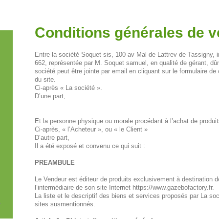
Conditions générales de v
Entre la société Soquet sis, 100 av Mal de Lattrev de Tassigny
662, représentée par M. Soquet samuel, en qualité de gérant, dûm
société peut être jointe par email en cliquant sur le formulaire de
du site.
Ci-après « La société ».
D’une part,
Et la personne physique ou morale procédant à l’achat de produit
Ci-après, « l’Acheteur », ou « le Client »
D’autre part,
Il a été exposé et convenu ce qui suit :
PREAMBULE
Le Vendeur est éditeur de produits exclusivement à destination
l’intermédiaire de son site Internet https://www.gazebofactory.fr.
La liste et le descriptif des biens et services proposés par La so
sites susmentionnés.