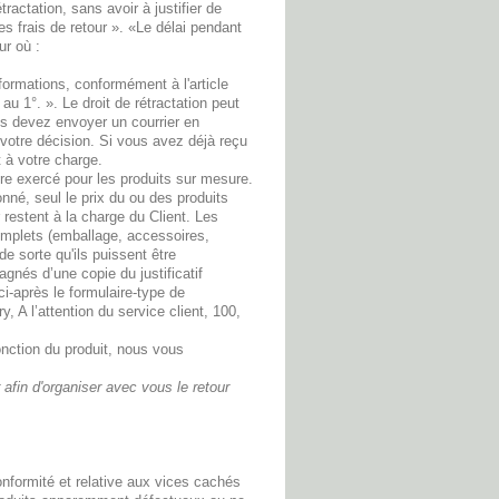
ractation, sans avoir à justifier de
es frais de retour ». «Le délai pendant
ur où :
formations, conformément à l'article
au 1°. ». Le droit de rétractation peut
us devez envoyer un courrier en
votre décision. Si vous avez déjà reçu
t à votre charge.
tre exercé pour les produits sur mesure.
nné, seul le prix du ou des produits
 restent à la charge du Client. Les
complets (emballage, accessoires,
de sorte qu'ils puissent être
agnés d’une copie du justificatif
i-après le formulaire-type de
, A l’attention du service client, 100,
onction du produit, nous vous
afin d'organiser avec vous le retour
nformité et relative aux vices cachés