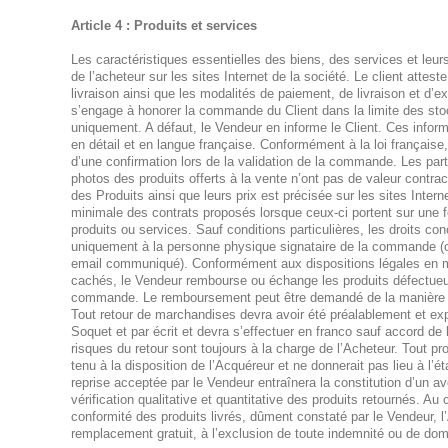
Article 4 : Produits et services
Les caractéristiques essentielles des biens, des services et leurs
de l’acheteur sur les sites Internet de la société. Le client atteste
livraison ainsi que les modalités de paiement, de livraison et d’
s’engage à honorer la commande du Client dans la limite des sto
uniquement. A défaut, le Vendeur en informe le Client. Ces infor
en détail et en langue française. Conformément à la loi française, e
d’une confirmation lors de la validation de la commande. Les part
photos des produits offerts à la vente n’ont pas de valeur contract
des Produits ainsi que leurs prix est précisée sur les sites Intern
minimale des contrats proposés lorsque ceux-ci portent sur une f
produits ou services. Sauf conditions particulières, les droits co
uniquement à la personne physique signataire de la commande (ou
email communiqué). Conformément aux dispositions légales en ma
cachés, le Vendeur rembourse ou échange les produits défectueu
commande. Le remboursement peut être demandé de la manière 
Tout retour de marchandises devra avoir été préalablement et ex
Soquet et par écrit et devra s’effectuer en franco sauf accord de 
risques du retour sont toujours à la charge de l’Acheteur. Tout pr
tenu à la disposition de l’Acquéreur et ne donnerait pas lieu à l’é
reprise acceptée par le Vendeur entraînera la constitution d’un av
vérification qualitative et quantitative des produits retournés. A
conformité des produits livrés, dûment constaté par le Vendeur, l’
remplacement gratuit, à l’exclusion de toute indemnité ou de do