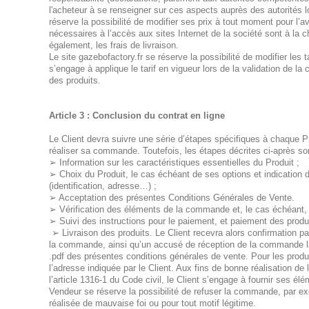
l'acheteur à se renseigner sur ces aspects auprès des autorités 
réserve la possibilité de modifier ses prix à tout moment pour l’a
nécessaires à l’accès aux sites Internet de la société sont à la 
également, les frais de livraison.
Le site gazebofactory.fr se réserve la possibilité de modifier les
s’engage à applique le tarif en vigueur lors de la validation de l
des produits.
Article 3 : Conclusion du contrat en ligne
Le Client devra suivre une série d’étapes spécifiques à chaque Pr
réaliser sa commande. Toutefois, les étapes décrites ci-après s
➢ Information sur les caractéristiques essentielles du Produit ;
➢ Choix du Produit, le cas échéant de ses options et indication 
(identification, adresse…) ;
➢ Acceptation des présentes Conditions Générales de Vente.
➢ Vérification des éléments de la commande et, le cas échéant, 
➢ Suivi des instructions pour le paiement, et paiement des produ
➢ Livraison des produits. Le Client recevra alors confirmation pa
la commande, ainsi qu’un accusé de réception de la commande la
.pdf des présentes conditions générales de vente. Pour les produit
l’adresse indiquée par le Client. Aux fins de bonne réalisation 
l’article 1316-1 du Code civil, le Client s’engage à fournir ses élé
Vendeur se réserve la possibilité de refuser la commande, par 
réalisée de mauvaise foi ou pour tout motif légitime.