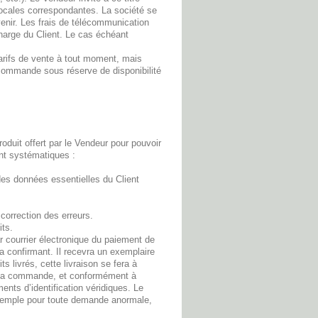
locales correspondantes. La société se
venir. Les frais de télécommunication
charge du Client. Le cas échéant
 tarifs de vente à tout moment, mais
a commande sous réserve de disponibilité
oduit offert par le Vendeur pour pouvoir
ont systématiques :
des données essentielles du Client
correction des erreurs.
its.
r courrier électronique du paiement de
 confirmant. Il recevra un exemplaire
s livrés, cette livraison se fera à
de la commande, et conformément à
ments d’identification véridiques. Le
exemple pour toute demande anormale,