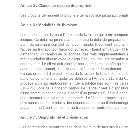
Article 5 : Clause de réserve de propriété
Les produits demeurent la propriété de la société jusqu’au compl
Article 6 : Modalités de livraison
Les produits sont livrés à l'adresse de livraison qui a été indiqué
indiqué. Ce délai ne prend pas en compte le délai de préparati
partir du paiement complet de la commande. Il convient au client d
l'accès au transporteur (gros porteur avec chariot embarqué, 44 t
demandant un camion de 26 Tonnes, des frais supplémentaires s
met en relation directe avec le client final, environ une semaine a
date exacte. Le client doit alors valider cette livraison afin qu’el
dans un appartement, le colis sera livré au pied de ce dernier.
En cas de retard d’expédition ou de livraison, le Client dispose de
dans les conditions et modalités définies à l’Article L 216-6 du
procède alors au remboursement de la totalité des sommes versée
216-7 du Code de la consommation. Le Vendeur met à disposition
d’une communication locale à partir d’un poste fixe) indiqué da
afin d'assurer le suivi de la commande. Le Vendeur rappelle qu’
physiquement des produits, les risques de perte ou d’endommageme
appartient au Client de notifier au transporteur toute réserves sur l
Article 7 : Disponibilité et présentation
Les commandes seront traitées dans la limite de nos stocks dis