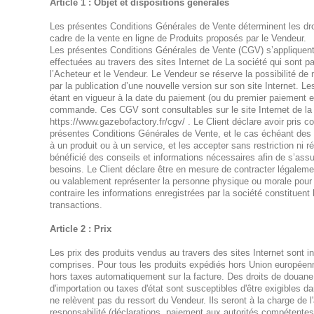
Article 1 : Objet et dispositions générales
Les présentes Conditions Générales de Vente déterminent les droi
cadre de la vente en ligne de Produits proposés par le Vendeur.
Les présentes Conditions Générales de Vente (CGV) s’appliquent 
effectuées au travers des sites Internet de La société qui sont pa
l’Acheteur et le Vendeur. Le Vendeur se réserve la possibilité de
par la publication d’une nouvelle version sur son site Internet. L
étant en vigueur à la date du paiement (ou du premier paiement 
commande. Ces CGV sont consultables sur le site Internet de la s
https://www.gazebofactory.fr/cgv/ . Le Client déclare avoir pris
présentes Conditions Générales de Vente, et le cas échéant des C
à un produit ou à un service, et les accepter sans restriction ni ré
bénéficié des conseils et informations nécessaires afin de s’assur
besoins. Le Client déclare être en mesure de contracter légaleme
ou valablement représenter la personne physique ou morale pour 
contraire les informations enregistrées par la société constituen
transactions.
Article 2 : Prix
Les prix des produits vendus au travers des sites Internet sont 
comprises. Pour tous les produits expédiés hors Union européen
hors taxes automatiquement sur la facture. Des droits de douane 
d'importation ou taxes d'état sont susceptibles d'être exigibles 
ne relèvent pas du ressort du Vendeur. Ils seront à la charge de l
responsabilité (déclarations, paiement aux autorités compétentes, 