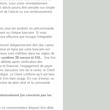
 article, vous serez immédiatement
 article pourra être annulée sur simple
nt de l’article ou son remboursement.
ris pour les produits en précommande.
ement ou chèque bancaire. Si vous
era effective que lorsque l'intégralité
ivent obligatoirement être des cartes
risé en ligne par carte bancaire est
mises sont chiffrées dans les règles de
e système 3D secure et SSL.
Une fois
 débitée après vérification des
e et financier, l’engagement de payer
s bancaires lors de la vente, le Client
ndiqué. Le Client confirme qu’il est bien
oit d’en faire usage. En cas d’erreur, ou
ésolue de plein droit et la commande
 remboursement (ne concerne pas les
« Le consommateur dispose d'un délai